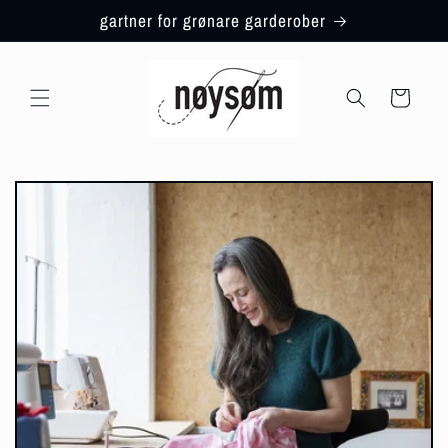
Gå
gartner for grønare garderober
vidare til
innhaldet
Handlekorg